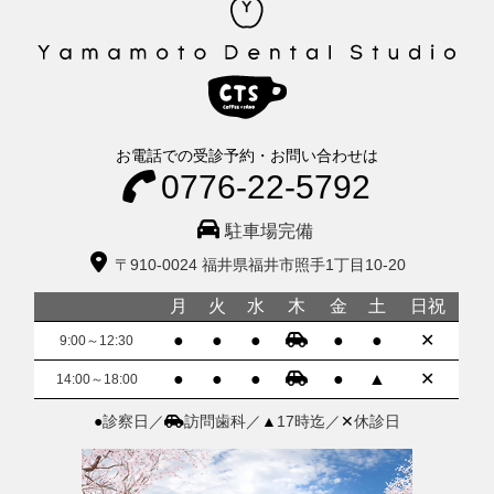
お電話での受診予約・お問い合わせは
0776-22-5792
駐車場完備
〒910-0024 福井県福井市照手1丁目10-20
月
火
水
木
金
土
日祝
●
●
●
●
●
✕
9:00～12:30
●
●
●
●
▲
✕
14:00～18:00
●
診察日／
訪問歯科／
▲
17時迄／
✕
休診日