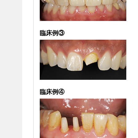
臨床例③
臨床例④