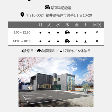
駐車場完備
〒910-0024 福井県福井市照手1丁目10-20
月
火
水
木
金
土
日祝
●
●
●
●
●
✕
9:00～12:30
●
●
●
●
▲
✕
14:00～18:00
●
診察日／
訪問歯科／
▲
17時迄／
✕
休診日