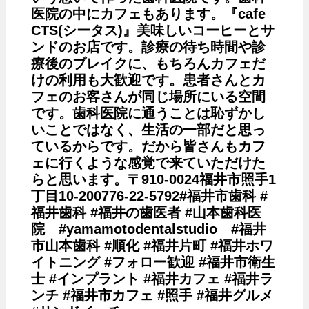
医院の中にカフェもあります。『cafe
CTS(シータス)』美味しいコーヒーとサ
ンドのお店です。診療の待ち時間や診
療後のブレイクに、もちろんカフェだ
けの利用も大歓迎です。患者さんとカ
フェのお客さんが同じ場所にいる空間
です。歯科医院に通うことは恥ずかし
いことではなく、生活の一部だと思っ
ているからです。だから皆さんもカフ
ェに行くような感覚で来ていただけた
らと思います。〒910-0024福井市照手1
丁目10-20︎0776-22-5792#福井市歯科 #
福井歯科 #福井の歯医者 #山本歯科医
院 #yamamotodentalstudio #福井
市山本歯科 #順化 #福井片町 #福井ホワ
イトニング #フォロー歓迎 #福井市衛生
士 #インプラント #福井カフェ #福井ラ
ンチ #福井市カフェ #照手 #福井グルメ