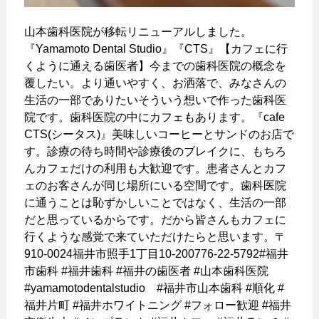
山本歯科医院が移転リニューアルしました。
『Yamamoto Dental Studio』️『CTS』【カフェに行
くように通える歯医者】今までの歯科医院の概念を
覆したい。より通いやすく、お洒落で、みなさんの
生活の一部でありたいそういう想いで作った歯科医
院です。歯科医院の中にカフェもあります。『cafe
CTS(シータス)』美味しいコーヒーとサンドのお店で
す。診療の待ち時間や診療後のブレイクに、もちろ
んカフェだけの利用も大歓迎です。患者さんとカフ
ェのお客さんが同じ場所にいる空間です。歯科医院
に通うことは恥ずかしいことではなく、生活の一部
だと思っているからです。だから皆さんもカフェに
行くような感覚で来ていただけたらと思います。〒
910-0024福井市照手1丁目10-20︎0776-22-5792#福井
市歯科 #福井歯科 #福井の歯医者 #山本歯科医院
#yamamotodentalstudio #福井市山本歯科 #順化 #
福井片町 #福井ホワイトニング #フォロー歓迎 #福井