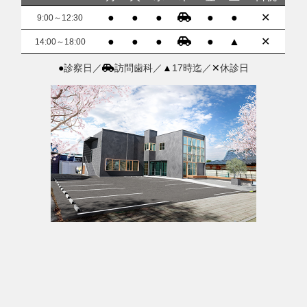
●
●
●
●
●
✕
9:00～12:30
●
●
●
●
▲
✕
14:00～18:00
●
診察日／
訪問歯科／
▲
17時迄／
✕
休診日